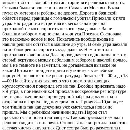
множество отзывов об этом санатории все решилась поехать.
Отзывы были хорошее и плохие. Сама я из Москвы. Взяла
путевку материи и ребенка не дорого. Дорога в брянской
области перед границы с гомельской убитая.Приехали к пяти
утра. Нас радостно встретила вывеска санатория на
проходной не кого спросить не кого куда дальше. За не
большим забором мирно спали корпуса.Поселок Сосновака
это несколько домов и все. Покатались вообще входа не
нашли решили остаться в машине до утра. В семь утра заехали
на хозблок решил спросить куда дальше. Нам ответили
проходная около почты.Дааа проходная это одно название это
старый вертушок между небольшим забором и школой ночью,
мы в не темноте не заметили, не догадаешься вывеске не
какой.Потом вы пойдете прямо и уткнетесь в лечебный
корпус.На первом этаже регистратура,работает с 9—00 и до 18
—00.На сайте у них заявлено что прием отдыхающих
круглосуточно,я поверила это не так..Вообще приезжать надо
к 9-утра, в понедельник.Я приехала воскресенье регистратуре
нет вышла женщина с процедурной забрала документы и
отправила в корпус под номером пять. Придя 8—10,корпусе
там тишина так как дежурная уже смоталась,а новая не
пришла. Мы с ребенком начинили ждать.Народ стал
просыпаться и ползти на завтрак. Так как бумажки нам дали
решили сходить в столовую. Столовая нас встретила радостно
светлая чистая аккуратная.Диет сестра быстро разместила и