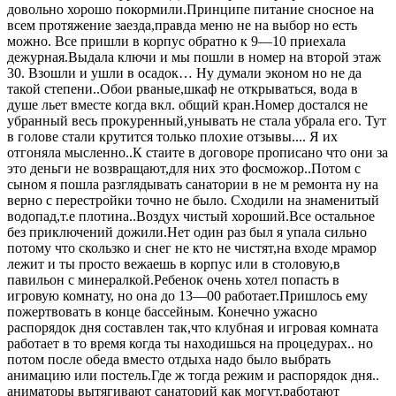
довольно хорошо покормили.Принципе питание сносное на
всем протяжение заезда,правда меню не на выбор но есть
можно. Все пришли в корпус обратно к 9—10 приехала
дежурная.Выдала ключи и мы пошли в номер на второй этаж
30. Взошли и ушли в осадок… Ну думали эконом но не да
такой степени..Обои рваные,шкаф не открываться, вода в
душе льет вместе когда вкл. общий кран.Номер достался не
убранный весь прокуренный,унывать не стала убрала его. Тут
в голове стали крутится только плохие отзывы.... Я их
отгоняла мысленно..К стаите в договоре прописано что они за
это деньги не возвращают,для них это фосможор..Потом с
сыном я пошла разглядывать санатории в не м ремонта ну на
верно с перестройки точно не было. Сходили на знаменитый
водопад,т.е плотина..Воздух чистый хороший.Все остальное
без приключений дожили.Нет один раз был я упала сильно
потому что скользко и снег не кто не чистят,на входе мрамор
лежит и ты просто вежаешь в корпус или в столовую,в
павильон с минералкой.Ребенок очень хотел попасть в
игровую комнату, но она до 13—00 работает.Пришлось ему
пожертвовать в конце бассейным. Конечно ужасно
распорядок дня составлен так,что клубная и игровая комната
работает в то время когда ты находишься на процедурах.. но
потом после обеда вместо отдыха надо было выбрать
анимацию или постель.Где ж тогда режим и распорядок дня..
аниматоры вытягивают санаторий как могут,работают