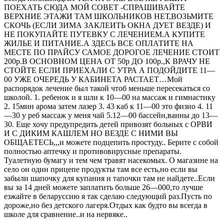
ПОЕХАТЬ СЮДА МОЙ СОВЕТ -СПРАШИВАЙТЕ
ВЕРХНИЕ ЭТАЖИ ТАМ ШКОЛЬНИКОВ НЕТ,ВОЗЬМИТЕ
СКОЧЬ (ЕСЛИ ЗИМА ЗАКЛЕИТЬ ОКНА ДУЕТ ВЕЗДЕ) И
НЕ ПОКУПАЙТЕ ПУТЕВКУ С ЛЕЧЕНИЕМ.А КУПИТЕ
ЖИЛЬЕ И ПИТАНИЕ.А ЗДЕСЬ ВСЕ ОПЛАТИТЕ НА
МЕСТЕ ПО ПРАЙСУ САМОЕ ДОРОГОЕ ЛЕЧЕНИЕ СТОИТ
200р.В ОСНОВНОМ ЦЕНА ОТ 50р ДО 100р.,К ВРАЧУ НЕ
СТОЙТЕ ЕСЛИ ПРИЕХАЛИ С УТРА А ПОДОЙДИТЕ 11—
00 УЖЕ ОЧЕРЕДЬ У КАБИНЕТА РАСТАЕТ…Мой
распорядок лечение был такой чтоб меньше пересекаться со
школой. 1. ребенок и я шли к 10—00 на массаж и гимнастику
2. 15мин арома затем лазер 3. 43 каб к 11—00 это физио 4. 11
—30 у реб массаж у меня чай 5.12—00 бассейн,ванны до 13—
30. Еще хочу предупредить детей привозят больных с ОРВИ
И С ДИКИМ КАШЛЕМ НО ВЕЗДЕ С НИМИ ВЫ
ОБЩАЕТЕСЬ,,,и можете подцепить простуду.. Берите с собой
полностью аптечку и противовирусные препараты.
Туалетную бумагу и тем чем травят насекомых. О магазине на
село он один прицепе продукты там все есть,но если вы
забыли шапочку для купания и тапочки там не найдете..Если
вы за 14 дней можете заплатить больше 26—000,то лучше
езжайте в беларуссию я так сделаю следующий раз.Пусть по
дороже,но без детского лагеря.Отдых как будто вы всегда в
школе для сравнение..и на нервяке..