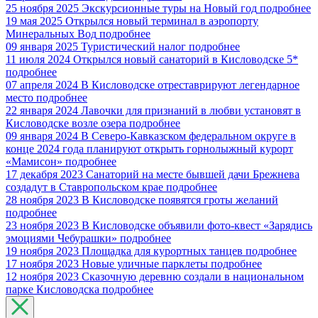
25 ноября 2025
Экскурсионные туры на Новый год
подробнее
19 мая 2025
Открылся новый терминал в аэропорту
Минеральных Вод
подробнее
09 января 2025
Туристический налог
подробнее
11 июля 2024
Открылся новый санаторий в Кисловодске 5*
подробнее
07 апреля 2024
В Кисловодске отреставрируют легендарное
место
подробнее
22 января 2024
Лавочки для признаний в любви установят в
Кисловодске возле озера
подробнее
09 января 2024
В Северо-Кавказском федеральном округе в
конце 2024 года планируют открыть горнолыжный курорт
«Мамисон»
подробнее
17 декабря 2023
Санаторий на месте бывшей дачи Брежнева
создадут в Ставропольском крае
подробнее
28 ноября 2023
В Кисловодске появятся гроты желаний
подробнее
23 ноября 2023
В Кисловодске объявили фото-квест «Зарядись
эмоциями Чебурашки»
подробнее
19 ноября 2023
Площадка для курортных танцев
подробнее
17 ноября 2023
Новые уличные парклеты
подробнее
12 ноября 2023
Сказочную деревню создали в национальном
парке Кисловодска
подробнее