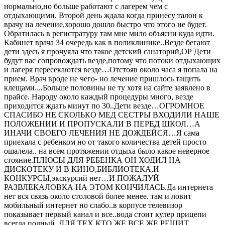
нормально,но больше работают с лагерем чем с
отдыхающими. Второй день ждала когда принесу талон к
врачу на лечение,хорошо дошло быстро что этого не будет.
Обратилась в регистратуру там мне мило объясни куда идти.
Кабинет врача 34 очередь как в поликлинике..Везде бегают
дети здесь я прочуяла что такое детский санаторий,ОР Дети
будут вас сопровождать везде,потому что потоки отдыхающих
и лагеря пересекаются везде…Отстояв около часа я попала на
прием. Врач вроде не чего- но лечение пришлось тащить
клещами....Больше половины не ту хотя на сайте заявлено в
прайсе. Народу около каждый процедуры много, везде
приходится ждать минут по 30..Дети везде…ОГРОМНОЕ
СПАСИБО НЕ СКОЛЬКО МЕД СЕСТРЫ ВХОДИЛИ НАШЕ
ПОЛОЖЕНИИ И ПРОПУСКАЛИ В ПЕРЕД ШКОЛ…А
ИНАЧИ СВОЕГО ЛЕЧЕНИЯ НЕ ДОЖДЕЙСЯ…Я сама
приехала с ребенком но от такого количества детей просто
ошалела.. на всем протяжении отдыха было какое неверное
стояние.ПЛЮСЫ ДЛЯ РЕБЕНКА ОН ХОДИЛ НА
ДИСКОТЕКУ И В КИНО,БИБЛИОТЕКА,И
КОНКУРСЫ,экскурсий нет…И ПОЖАЛУЙ
РАЗВЛЕКАЛОВКА НА ЭТОМ КОНЧИЛАСЬ.Да интернета
нет вся связь около столовой более менее. там и ловит
мобильный интернет но слабо..в корпусе телевизор
показывает первый канал и все..вода стоит кулер прицепи
всегда полный..ДЛЯ ТЕХ КТО ЖЕ ВСЕ ЖЕ РЕШИТ