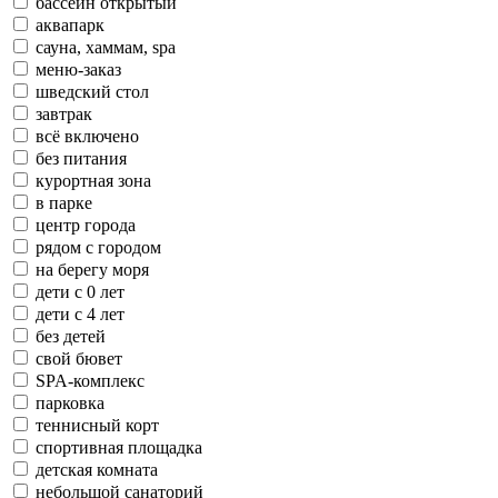
бассейн открытый
аквапарк
сауна, хаммам, spa
меню-заказ
шведский стол
завтрак
всё включено
без питания
курортная зона
в парке
центр города
рядом с городом
на берегу моря
дети с 0 лет
дети с 4 лет
без детей
свой бювет
SPA-комплекс
парковка
теннисный корт
спортивная площадка
детская комната
небольшой санаторий