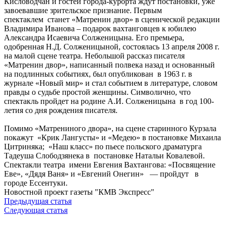
Кисловодчан и гостей города-курорта ждут постановки, уже
завоевавшие зрительское признание. Первым
спектаклем станет «Матренин двор» в сценической редакции
Владимира Иванова – подарок вахтанговцев к юбилею
Александра Исаевича Солженицына. Его премьера,
одобренная Н.Д. Солженицыной, состоялась 13 апреля 2008 г.
на малой сцене театра. Небольшой рассказ писателя
«Матренин двор», написанный полвека назад и основанный
на подлинных событиях, был опубликован в 1963 г. в
журнале «Новый мир» и стал событием в литературе, словом
правды о судьбе простой женщины. Символично, что
спектакль пройдет на родине А.И. Солженицына в год 100-
летия со дня рождения писателя.
Помимо «Матрениного двора», на сцене старинного Курзала
покажут «Крик Лангусты» и «Медею» в постановке Михаила
Цитриняка; «Наш класс» по пьесе польского драматурга
Тадеуша Слободзянека в постановке Натальи Ковалевой.
Спектакли театра имени Евгения Вахтангова: «Посвящение
Еве», «Дядя Ваня» и «Евгений Онегин» — пройдут в
городе Ессентуки.
Новостной проект газеты "КМВ Экспресс"
Предыдущая статья
Следующая статья