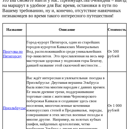
это Вы сможете найти у нас. Преимущества очевидны – выезд
на маршрут в удобное для Вас время, остановки в пути по
Вашему требованию, ну и, конечно, отсутствие навязчивых
незнакомцев во время такого интересного путешествия!
Название
Описание
Стоимость
Город-курорт Пятигорск, один из старейших
городов курортов Кавказских Минеральных
Прогулка по
Вод, расположившийся среди уникальнейших
От 500
Пятигорску
гор-лакколитов. Это прославленная на весь мир
рублей
мастерская здоровья у подножия горы Бештау,
давшей название этой сказочной местности…
Вас ждёт интересная и увлекательная поездка в
Приэльбрусье. Двуглавая вершина Эльбруса
была известна многим народам с давних времен.
Ее знали древние греки, поддерживавшие
торговые связи с жителями Черноморского
побережья Кавказа и создавшие здесь свои
поселения, многочисленные кочевники
От 1 000
Приэльбрусье
южнорусских степей и Предкавказья, народы,
рублей
совершавшие в этих местах военные походы и
многие другие. Например, на золотых кубках
скифов, найденных археологами, четко
изображен Эльбрус с двумя его вершинами.