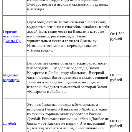
Эльбрус воспет в песнях и сказаниях, преданиях
и легендах…
Горы обладают не только сильной энергетикой,
мудростью веков, но и способны влюблять в себя
Горячие
людей. Есть такие места на Кавказе, в которые
От 1 500
источники
влюбляешься, раз и навсегда. Таким
рублей
Джилы-Су
удивительным местом является Джилы-су.
Название этого места в переводе означает
«тёплая вода»…
Вы посетите самые романтические окрестности
Кисловодска — Медовые водопады, Замок
Коварства и Любви, гору «Кольцо». В первой
Медовые
От 550
части поездки Вы отправитесь к скале, овеянной
водопады
рублей
тайнами и легендами средневековья, рядом с
которой находится знаменитый ресторан Замок
«Коварства и Любви»…
Это незабываемая поездка к белоснежным
вершинам Главного Кавказского Хребта, в один
из лучших горнолыжных курортов в России –
Домбай. Есть такая поговорка: «Кто в Домбае не
От 1 000
Домбай
бывал – тот Кавказа не видал!» Это настоящий
рублей
музей под открытым небом, с необыкновенно