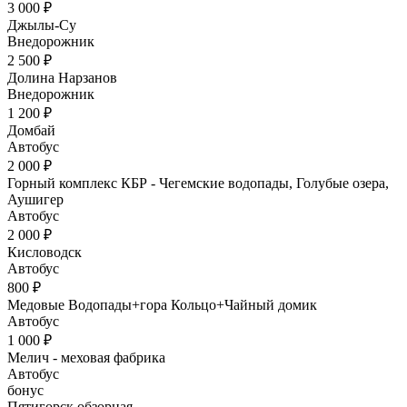
3 000 ₽
Джылы-Су
Внедорожник
2 500 ₽
Долина Нарзанов
Внедорожник
1 200 ₽
Домбай
Автобус
2 000 ₽
Горный комплекс КБР - Чегемские водопады, Голубые озера,
Аушигер
Автобус
2 000 ₽
Кисловодск
Автобус
800 ₽
Медовые Водопады+гора Кольцо+Чайный домик
Автобус
1 000 ₽
Мелич - меховая фабрика
Автобус
бонус
Пятигорск обзорная